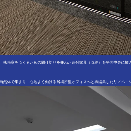
、執務室をつくるための間仕切りを兼ねた造付家具（収納）を平面中央に挿
が自然体で集まり、心地よく働ける居場所型オフィスへと再編集したリノベ－