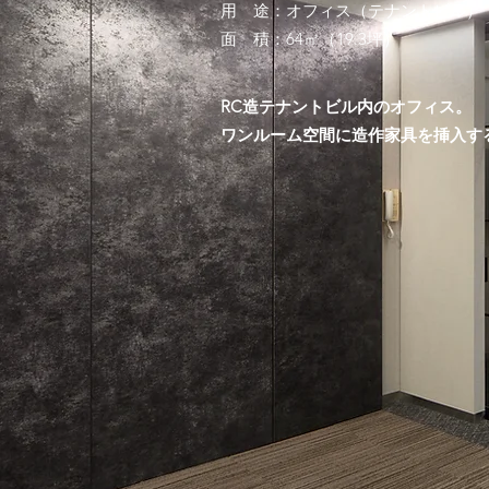
用 途：オフィス（テナントビル）
面 積：64㎡（19.3坪）
RC造テナントビル内のオフィス。
ワンルーム空間に造作家具を挿入す