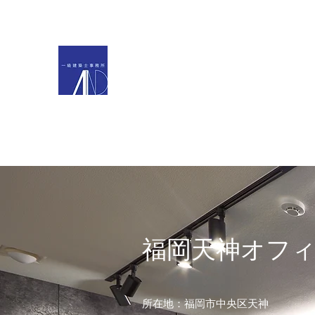
一級建築士事務所AN
一級建築士事務所AND／熊本の建築設計事務所 一級建築士
熊本の一級建築士 建築設計・監理 建築デザイン 内装デ
HOME／WORKS
ABOUT
Q＆A
CONTACT
福岡天神オフ
所在地：福岡市中央区天神