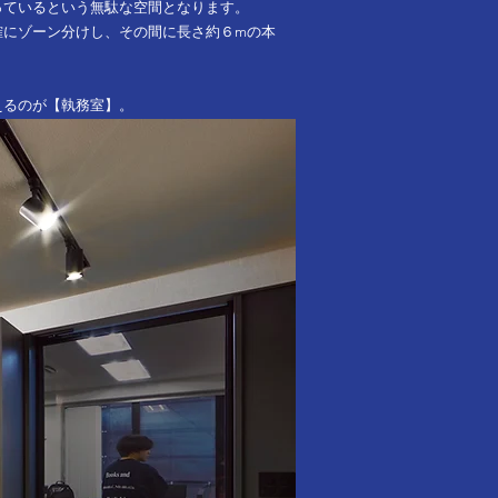
っているという無駄な空間となります。
確にゾーン分けし、その間に長さ約６mの本
えるのが【執務室】。