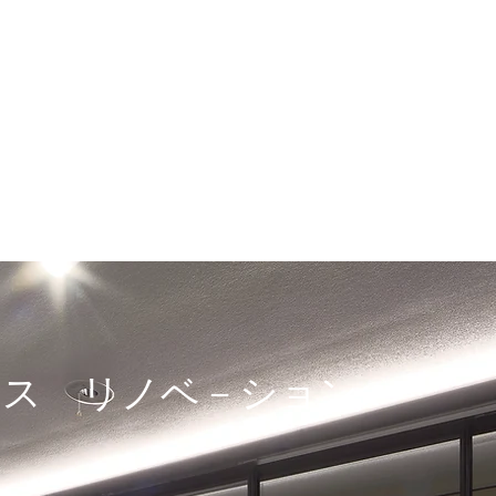
D
事務所
ザイン
ィス リノベ－ション