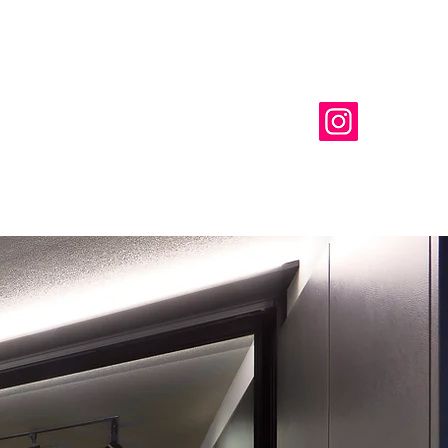
info@and-arch.site
TEL096-223-6263